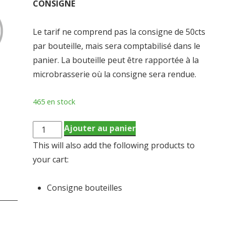
CONSIGNE
Le tarif ne comprend pas la consigne de 50cts
par bouteille, mais sera comptabilisé dans le
panier. La bouteille peut être rapportée à la
microbrasserie où la consigne sera rendue.
465 en stock
quantité
Ajouter au panier
de
This will also add the following products to
WITBIER
your cart:
75CL
(9.33€/L)
Consigne bouteilles
-
Blanche