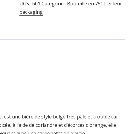
UGS :
601
Catégorie :
Bouteille en 75CL et leur
packaging
, est une bière de style belge très pâle et trouble car
icée, à l’aide de coriandre et d’écorces d’orange, elle
 piquant avec une carbonatation élevée.