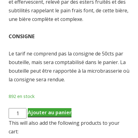
et effervescent, relevé par des esters f
ruités et des
subtilités rappelant le pain frais font, de cette bière,
une bière complète et complexe.
CONSIGNE
Le tarif ne comprend pas la consigne de 50cts par
bouteille, mais sera comptabilisé dans le panier. La
bouteille peut être rapportée à la microbrasserie où
la consigne sera rendue.
892 en stock
quantité
Ajouter au panier
de
This will also add the following products to your
GOLDEN
cart:
ALE