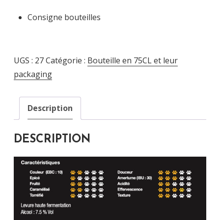
BELGE
Consigne bouteilles
75CL
(9.33€/L)
-
UGS :
27
Catégorie :
Bouteille en 75CL et leur
Blonde
packaging
Description
DESCRIPTION