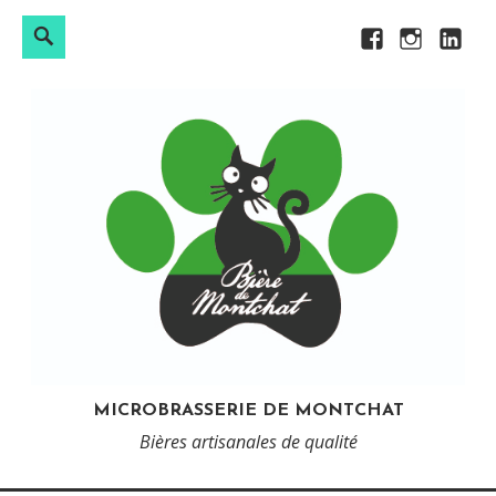
Rechercher :
Search
Skip
Facebook
Instagram
LinkedI
to
content
MICROBRASSERIE DE MONTCHAT
Bières artisanales de qualité