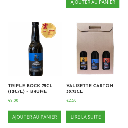
AJOUTER AU PANIER
TRIPLE BOCK 75CL
VALISETTE CARTON
(12€/L) – BRUNE
3X75CL
€
9,00
€
2,50
AJOUTER AU PANIER
LIRE LA SUITE