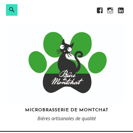
Rechercher :
Search
Skip
Facebook
Instagram
LinkedI
to
content
MICROBRASSERIE DE MONTCHAT
Bières artisanales de qualité