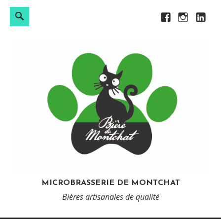
Rechercher :
Search
Skip
Facebook
Instagram
LinkedI
to
content
MICROBRASSERIE DE MONTCHAT
Bières artisanales de qualité