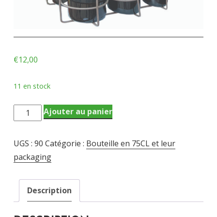
€
12,00
11 en stock
quantité
Ajouter au panier
de
Panier
UGS :
90
Catégorie :
Bouteille en 75CL et leur
métal
packaging
6x75cl
Description