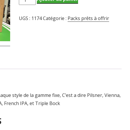
de
PACK
UGS :
1174
Catégorie :
Packs prêts à offrir
HOPPY
BIRTHDAY
aque style de la gamme fixe, C’est a dire Pilsner, Vienna,
, French IPA, et Triple Bock
S