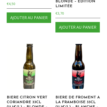
BLONDE – EDITION
€
4,50
LIMITÉE
€
3,70
AJOUTER AU PANIER
AJOUTER AU PANIER
BIERE CITRON VERT
BIERE DE FROMENT A
CORIANDRE 33CL
LA FRAMBOISE 33CL
(11.1€/L) – BLONDE –
(11.1€/L) – BLANCHE –