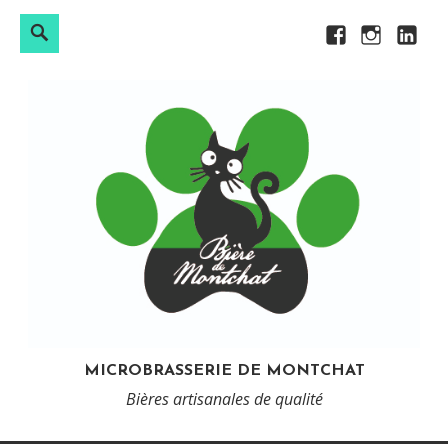
Rechercher :
Search
Skip
Facebook
Instagram
LinkedI
to
content
MICROBRASSERIE DE MONTCHAT
Bières artisanales de qualité